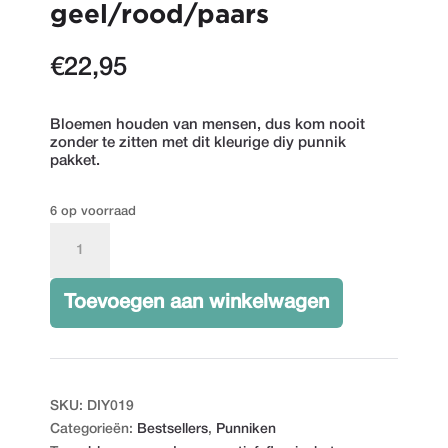
geel/rood/paars
€
22,95
Bloemen houden van mensen, dus kom nooit
zonder te zitten met dit kleurige diy punnik
pakket.
6 op voorraad
Bloemen
punniken
-
Toevoegen aan winkelwagen
geel/rood/paars
aantal
SKU:
DIY019
Categorieën:
Bestsellers
,
Punniken