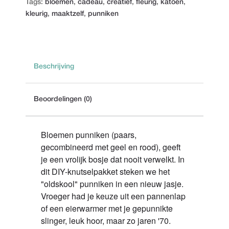
Tags:
bloemen
,
cadeau
,
creatief
,
fleurig
,
katoen
,
kleurig
,
maaktzelf
,
punniken
Beschrijving
Beoordelingen (0)
Bloemen punniken (paars,
gecombineerd met geel en rood), geeft
je een vrolijk bosje dat nooit verwelkt. In
dit DIY-knutselpakket steken we het
"oldskool" punniken in een nieuw jasje.
Vroeger had je keuze uit een pannenlap
of een eierwarmer met je gepunnikte
slinger, leuk hoor, maar zo jaren '70.