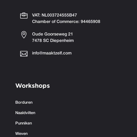

VAT: NL003724555B47
Chamber of Commerce: 94465908

Oude Goorseweg 21
7478 SC Diepenheim

info@maaktzelf.com
Workshops
Borduren
Naaldvilten
Punniken
Weven