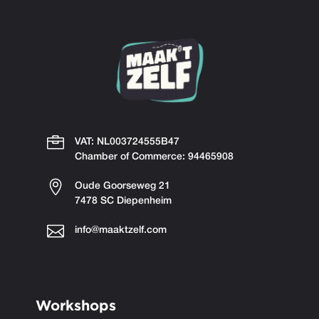

VAT: NL003724555B47
Chamber of Commerce: 94465908

Oude Goorseweg 21
7478 SC Diepenheim

info@maaktzelf.com
Workshops