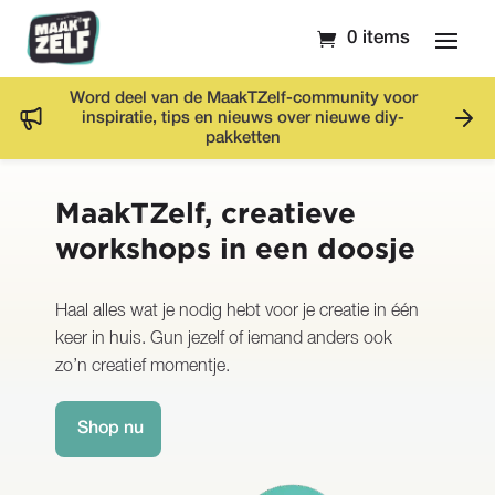
0 items
Word deel van de MaakTZelf-community voor
inspiratie, tips en nieuws over nieuwe diy-
pakketten
MaakTZelf, creatieve
workshops in een doosje
Haal alles wat je nodig hebt voor je creatie in één
keer in huis. Gun jezelf of iemand anders ook
zo’n creatief momentje.
Shop nu